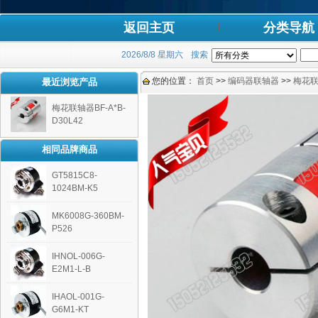
返回主页
分类导航
2026/8/8 星期六
搜索
您的位置：
首页
>>
编码器联轴器
>>
梅花
最近浏览产品
梅花联轴器BF-A*B-
D30L42
相同品牌商品
GT5815C8-
1024BM-K5
MK6008G-360BM-
P526
IHNOL-006G-
E2M1-L-B
IHAOL-001G-
G6M1-KT