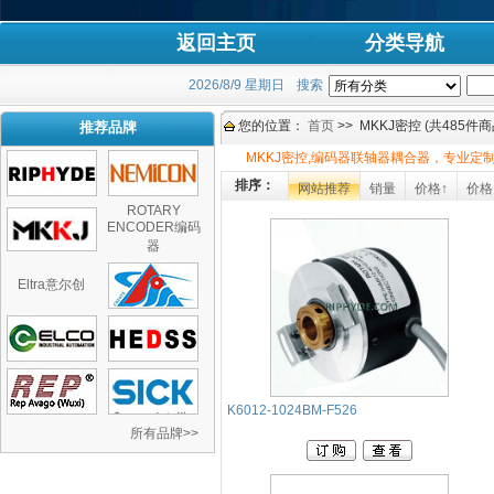
返回主页
分类导航
2026/8/9 星期日
搜索
您的位置：
首页
>> MKKJ密控 (共485件商
推荐品牌
MKKJ密控,编码器联轴器耦合器，专业定
排序：
网站推荐
销量
价格↑
价格
ROTARY
ENCODER编码
器
Eltra意尔创
K6012-1024BM-F526
所有品牌>>