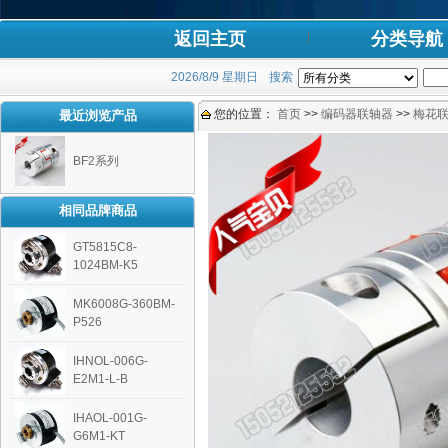
返回主页
分类导航
2026/8/9 星期日
搜索
您的位置：
首页
>>
编码器联轴器
>>
梅花
最近浏览产品
BF2系列
相同品牌商品
GT5815C8-
1024BM-K5
MK6008G-360BM-
P526
IHNOL-006G-
E2M1-L-B
IHAOL-001G-
G6M1-KT