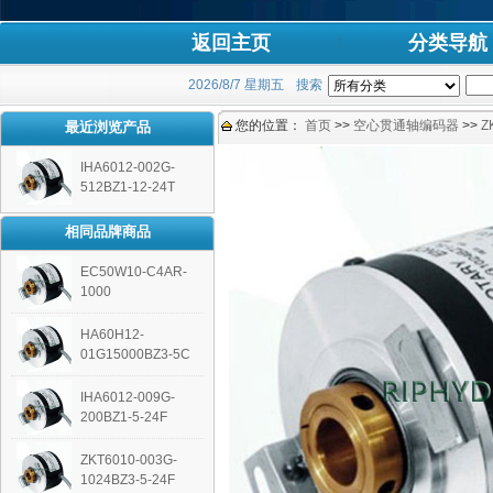
返回主页
分类导航
2026/8/7 星期五
搜索
您的位置：
首页
>>
空心贯通轴编码器
>>
Z
最近浏览产品
IHA6012-002G-
512BZ1-12-24T
相同品牌商品
EC50W10-C4AR-
1000
HA60H12-
01G15000BZ3-5C
IHA6012-009G-
200BZ1-5-24F
ZKT6010-003G-
1024BZ3-5-24F