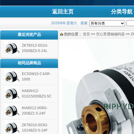
返回主页
分类导航
2026/8/8 星期六
搜索
您的位置：
首页
>>
空心贯通轴编码器
>>
Z
最近浏览产品
ZKT6012-001G-
2500BZ3-5-24L
相同品牌商品
EC50W10-C4AR-
1000
HA60H12-
01G15000BZ3-5C
IHA6012-009G-
200BZ1-5-24F
ZKT6010-003G-
1024BZ3-5-24F