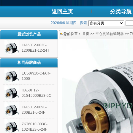
返回主页
分类导航
2026/8/6 星期四
搜索
您的位置：
首页
>>
空心贯通轴编码器
>>
Z
最近浏览产品
IHA6012-002G-
1200BZ1-12-24T
相同品牌商品
EC50W10-C4AR-
1000
HA60H12-
01G15000BZ3-5C
IHA6012-009G-
200BZ1-5-24F
ZKT6010-003G-
1024BZ3-5-24F