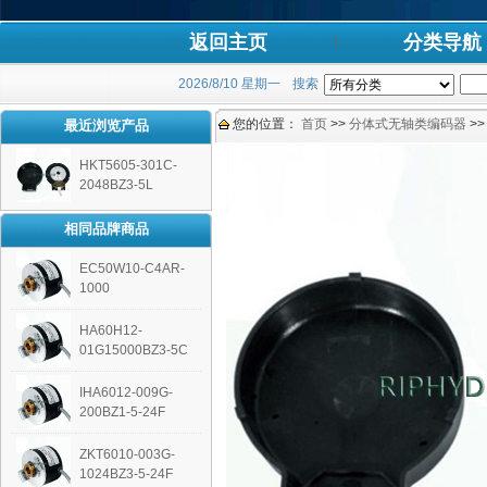
返回主页
分类导航
2026/8/10 星期一
搜索
您的位置：
首页
>>
分体式无轴类编码器
>
最近浏览产品
HKT5605-301C-
2048BZ3-5L
相同品牌商品
EC50W10-C4AR-
1000
HA60H12-
01G15000BZ3-5C
IHA6012-009G-
200BZ1-5-24F
ZKT6010-003G-
1024BZ3-5-24F