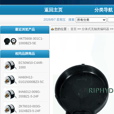
返回主页
分类导航
2026/8/7 星期五
搜索
您的位置：
首页
>>
分体式无轴类编码器
>
最近浏览产品
HKT5608-301C1-
1000BZ3-5E
相同品牌商品
EC50W10-C4AR-
1000
HA60H12-
01G15000BZ3-5C
IHA6012-009G-
200BZ1-5-24F
ZKT6010-003G-
1024BZ3-5-24F